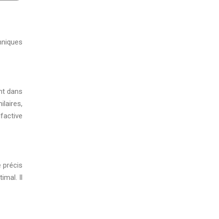
chniques
nt dans
laires,
factive
 précis
imal. Il