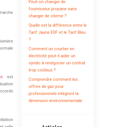
Peut-on changer de
fournisseur propane sans
émarche
changer de citerne ?
Quelle est la différence entre le
Tarif Jaune EDF et le Tarif Bleu
?
sinière
normale
Comment un courtier en
électricité peut-il aider un
syndic à renégocier un contrat
trop coûteux ?
est
500
Comprendre comment les
luation
offres de gaz pour
accords
professionnels intègrent la
dimension environnementale
ilation
et celle