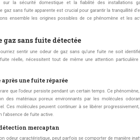
ur la sécurité domestique et la fiabilité des installations ga
az sans fuite apparente est crucial pour garantir la tranquillité d’e
rons ensemble les origines possibles de ce phénomène et les ac
e gaz sans fuite détectée
pourriez sentir une odeur de gaz sans qu’une fuite ne soit identifi
uite réelle, nécessitent tout de même une attention particulière
après une fuite réparée
as rare que l’odeur persiste pendant un certain temps. Ce phénomène,
tion des matériaux poreux environnants par les molécules odora
urel. Ces molécules peuvent continuer à se libérer progressivement,
l’absence de fuite active.
détection mercaptan
son odeur caractéristique, peut parfois se comporter de manière inat