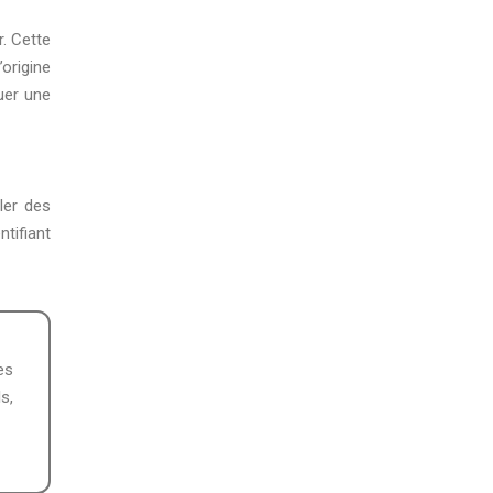
. Cette
origine
uer une
ler des
tifiant
s,