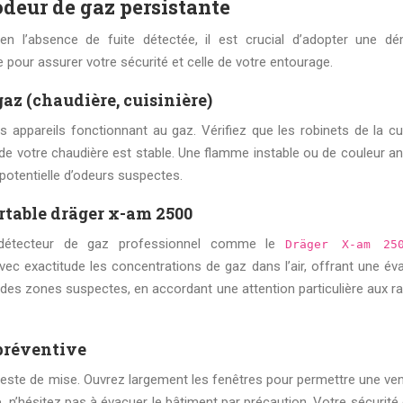
odeur de gaz persistante
 l’absence de fuite détectée, il est crucial d’adopter une d
e pour assurer votre sécurité et celle de votre entourage.
gaz (chaudière, cuisinière)
ppareils fonctionnant au gaz. Vérifiez que les robinets de la cui
 de votre chaudière est stable. Une flamme instable ou de couleur a
potentielle d’odeurs suspectes.
ortable dräger x-am 2500
’un détecteur de gaz professionnel comme le
Dräger X-am 2
 exactitude les concentrations de gaz dans l’air, offrant une éva
s des zones suspectes, en accordant une attention particulière aux r
préventive
reste de mise. Ouvrez largement les fenêtres pour permettre une vent
fie, n’hésitez pas à évacuer le bâtiment par précaution. Votre sécurité 