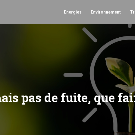
Energies
Environnement
Tr
is pas de fuite, que fai