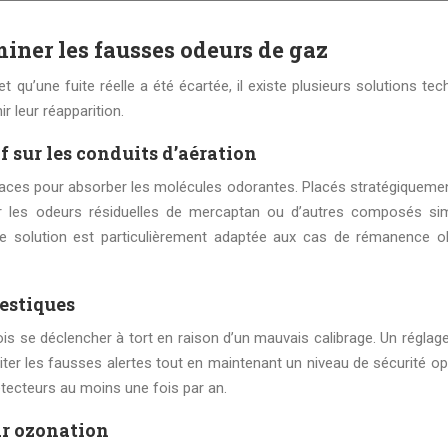
iner les fausses odeurs de gaz
et qu’une fuite réelle a été écartée, il existe plusieurs solutions te
r leur réapparition.
if sur les conduits d’aération
icaces pour absorber les molécules odorantes. Placés stratégiqueme
er les odeurs résiduelles de mercaptan ou d’autres composés simi
ette solution est particulièrement adaptée aux cas de rémanence ol
estiques
s se déclencher à tort en raison d’un mauvais calibrage. Un réglage
ter les fausses alertes tout en maintenant un niveau de sécurité opt
étecteurs au moins une fois par an.
ar ozonation