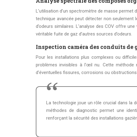
Analyse spectrale des composés org
L’utilisation d’un spectromètre de masse permet d’
technique avancée peut détecter non seulement le 
d’odeurs similaires. L’analyse des COV offre une 
véritable fuite de gaz d’autres sources d’odeurs.
Inspection caméra des conduits de 
Pour les installations plus complexes ou diffici
problèmes invisibles à l’œil nu. Cette méthode no
d’éventuelles fissures, corrosions ou obstructions 
La technologie joue un rôle crucial dans la détection et la prévention des fuites de gaz. L’évolution constante des
méthodes de diagnostic permet une identif
renforçant la sécurité des installations gaziè